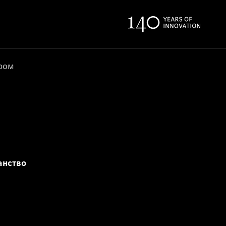
ером
анство