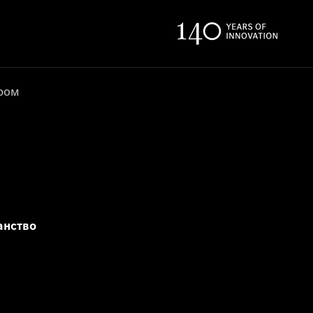
ером
анство