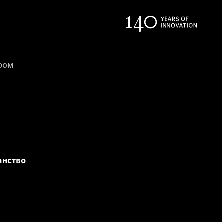
ером
анство