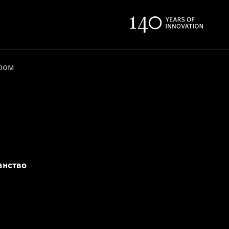
ером
анство