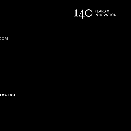
ером
анство