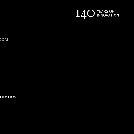
ером
анство