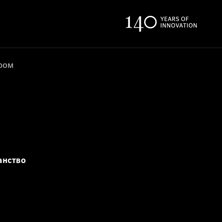
ером
анство