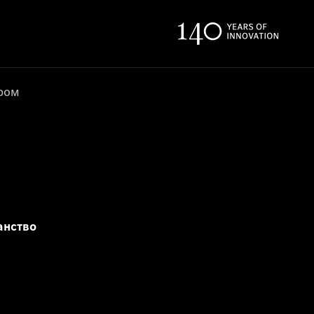
ером
анство