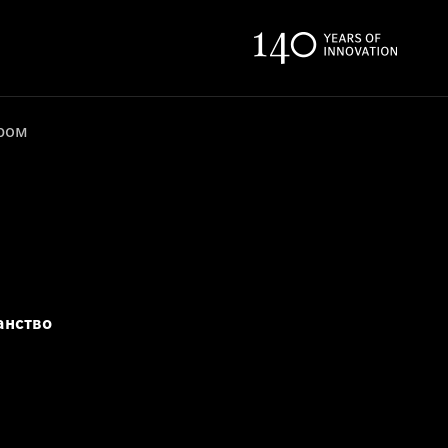
ером
анство