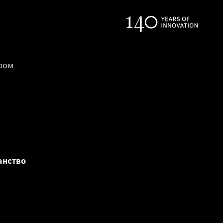
ером
анство