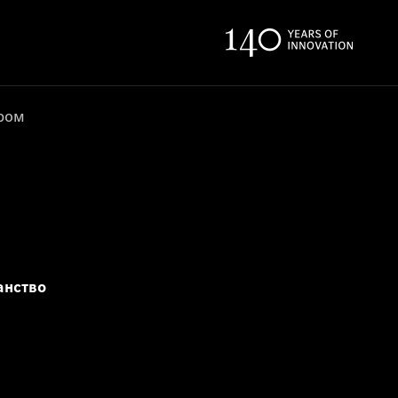
ером
анство