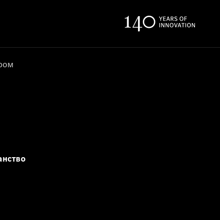
ером
анство