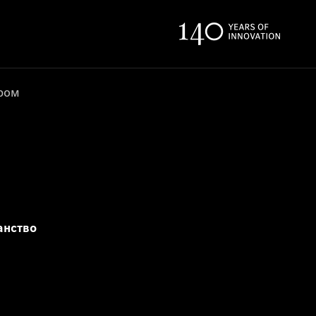
ером
анство