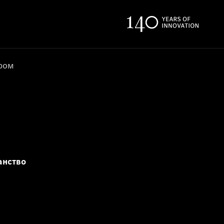
ером
анство