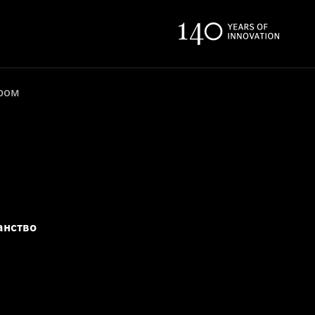
ером
анство