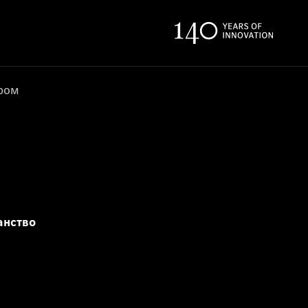
ером
анство