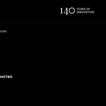
ером
анство