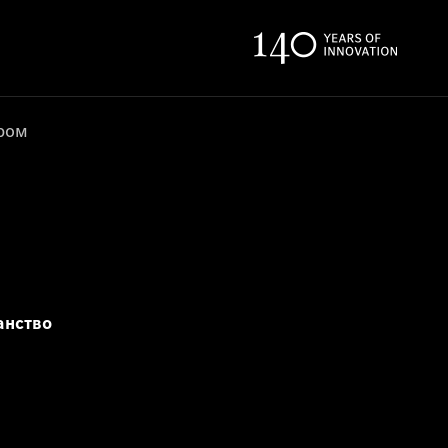
ером
анство