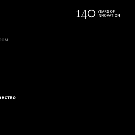
ером
анство