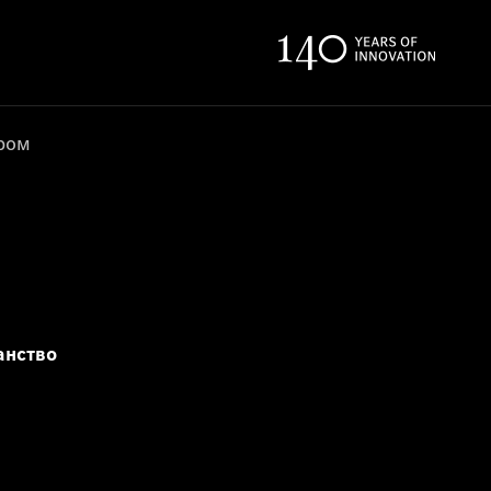
ером
анство