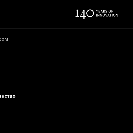
ером
анство