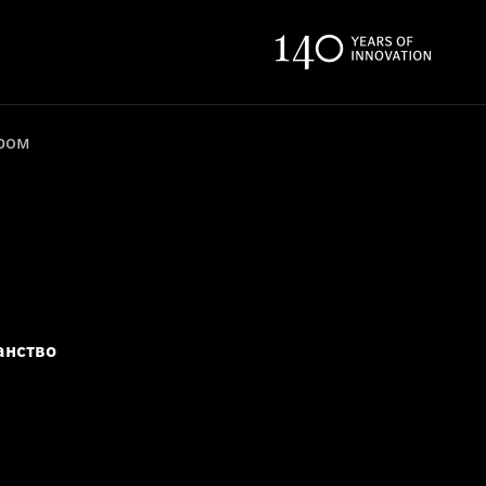
ером
анство