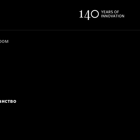
ером
анство