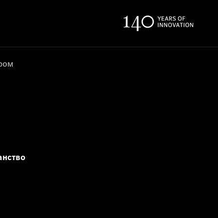
ером
анство