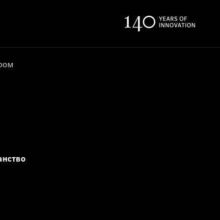
ером
анство