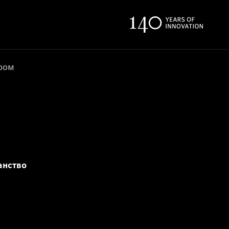
ером
анство