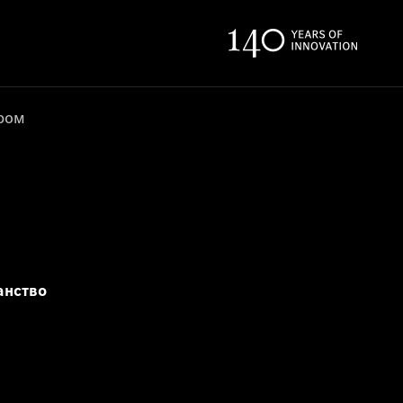
ером
анство