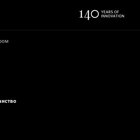
ером
анство