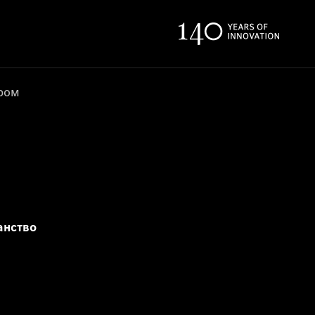
ером
анство