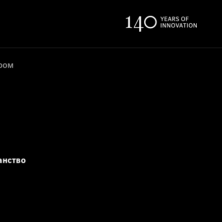
ером
анство