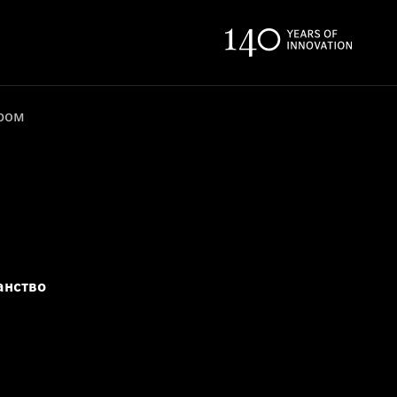
ером
анство