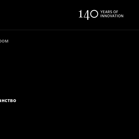
ером
анство