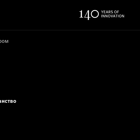
ером
анство