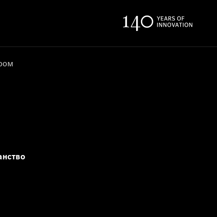
ером
анство