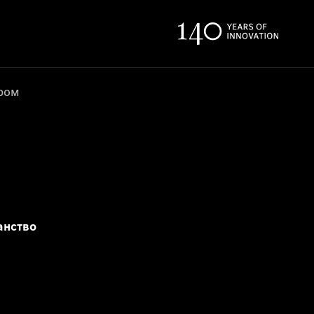
ером
анство