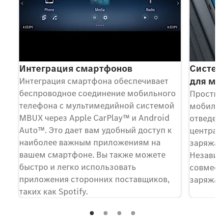
Интеграция смартфонов
Систе
для м
Интеграция смартфона обеспечивает
беспроводное соединение мобильного
Просты
телефона с мультимедийной системой
мобиль
MBUX через Apple CarPlay™ и Android
отведен
Auto™. Это дает вам удобный доступ к
централ
наиболее важным приложениям на
заряжае
вашем смартфоне. Вы также можете
Независ
быстро и легко использовать
совмес
приложения сторонних поставщиков,
заряжа
таких как Spotify.