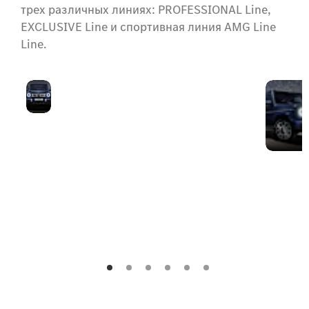
трех различных линиях: PROFESSIONAL Line,
EXCLUSIVE Line и спортивная линия AMG Line
Line.
Обновленный
G-Класс сразу
дизайн
привлекает внимание
решетки
своим прочным и
радиатора.
эффективным дизайном
передней части,
символом его готовности
к новым приключениям.
Его культовый облик
подчеркивается новой
решеткой радиатора и
изысканным обвесом.