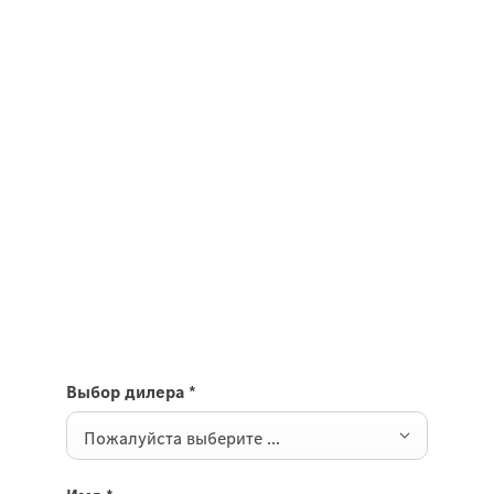
Связаться с нами
Ваши вопросы относительно G-
Класса.
Если вы заинтересованы в покупке нового G-
класса и хотите, чтобы местный дилер связался с
вами, предоставьте свои контактные данные.
Выбор дилера
*
Пожалуйста выберите ...