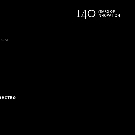
ером
анство