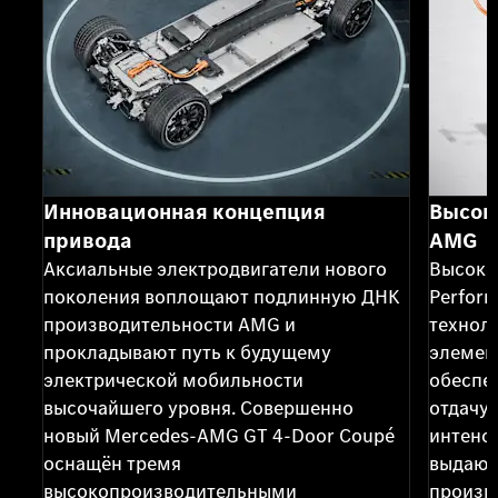
Инновационная концепция
Высок
привода
AMG
Аксиальные электродвигатели нового
Высоко
поколения воплощают подлинную ДНК
Perform
производительности AMG и
технол
прокладывают путь к будущему
элемен
электрической мобильности
обеспе
высочайшего уровня. Совершенно
отдачу
новый Mercedes-AMG GT 4-Door Coupé
интенси
оснащён тремя
выдающ
высокопроизводительными
произв