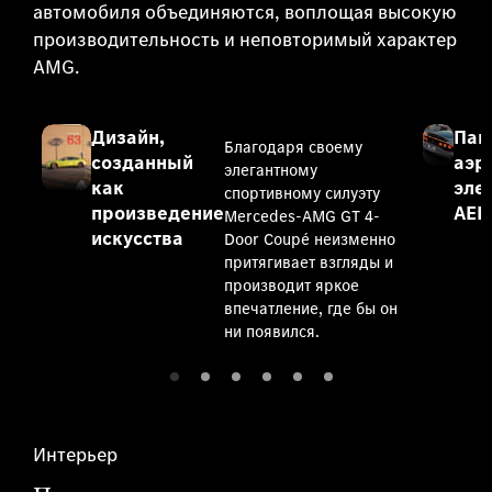
автомобиля объединяются, воплощая высокую
производительность и неповторимый характер
AMG.
Дизайн,
Пак
Благодаря своему
созданный
аэр
элегантному
как
эле
спортивному силуэту
произведение
AER
Mercedes-AMG GT 4-
искусства
Door Coupé неизменно
притягивает взгляды и
производит яркое
впечатление, где бы он
ни появился.
Интерьер