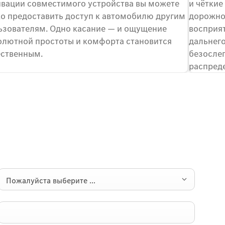
ивации совместимого устройства вы можете
и чётки
ко предоставить доступ к автомобилю другим
дорожно
ьзователям. Одно касание — и ощущение
восприят
олютной простоты и комфорта становится
дальнего
ественным.
безосле
распред
Пожалуйста выберите ...