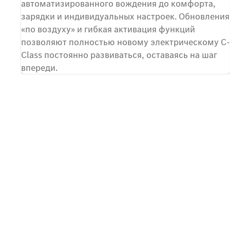
автоматизированного вождения до комфорта,
зарядки и индивидуальных настроек. Обновления
«по воздуху» и гибкая активация функций
позволяют полностью новому электрическому C-
Class постоянно развиваться, оставаясь на шаг
впереди.
Связаться с нами
Ваш первый шаг к полнос
электрическому C-Class
Воспользуйтесь уникальной возможностью и заяви