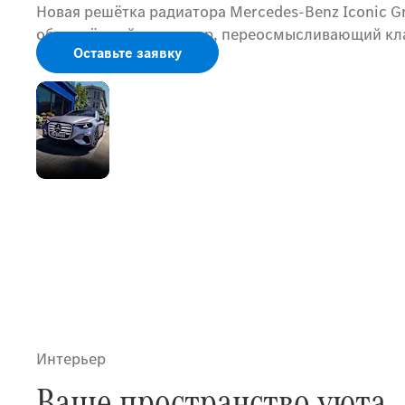
Новая решётка радиатора Mercedes-Benz Iconic 
обновлённый экстерьер, переосмысливающий кла
Оставьте заявку
Новый
облик
легенды
Интерьер
Ваше пространство уюта