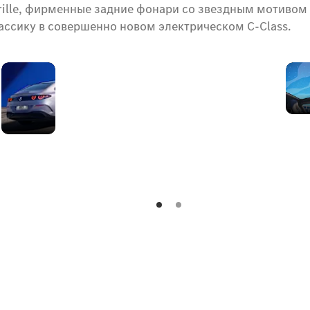
Grille, фирменные задние фонари со звездным мотиво
ссику в совершенно новом электрическом C-Class.
Звёздный
дизайн
задней
части