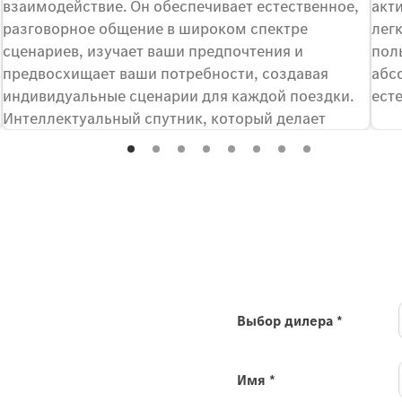
взаимодействие. Он обеспечивает естественное,
акт
разговорное общение в широком спектре
лег
сценариев, изучает ваши предпочтения и
пол
предвосхищает ваши потребности, создавая
абс
индивидуальные сценарии для каждой поездки.
ест
Интеллектуальный спутник, который делает
повседневное взаимодействие проще и
предлагает расширенные возможности на
отдельных языках.
тью новому
Выбор дилера
*
Имя
*
те о своём интересе к