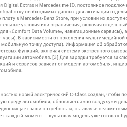
 Digital Extras и Mercedes me ID, постоянное подклю
и обработку необходимых данных для активации отдел
плату в Mercedes-Benz Store, при условии их доступн
тельные условия или ограничения, включая отдельный
для «Comfort Data Volume», навигационные сервисы), 
т-часы). В зависимости от поколения мультимедийной
з мобильную точку доступа). Информация об обработк
сетевых функций, включая систему экстренного вызова,
плуатации автомобиля. [3] Для зарядки требуется зак
кций и сервисов зависит от модели автомобиля, инди
томобиля.
лностью новый электрический C-Class создан, чтобы п
ю среду автомобиля, обновляется «по воздуху» и дел
едвосхищает ваши потребности, оставаясь незаметным
ет каждый момент — культовая модель уже готова к б