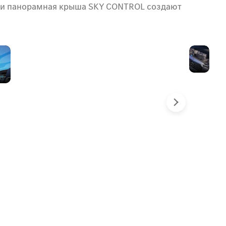
м и панорамная крыша SKY CONTROL создают
Под
До
светом
про
звёзд
для
пе
па
Next