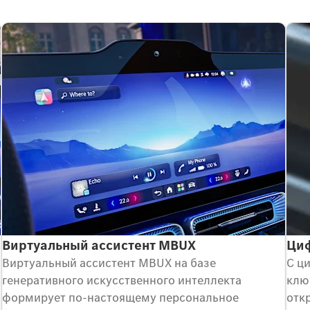
Виртуальный ассистент MBUX
Циф
Виртуальный ассистент MBUX на базе
С ц
генеративного искусственного интеллекта
клю
формирует по-настоящему персональное
откр