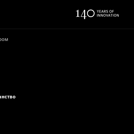
ером
анство