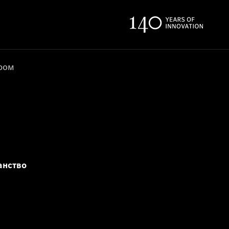
ером
анство