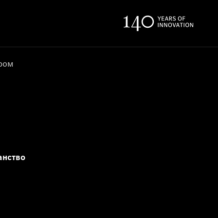
ером
анство