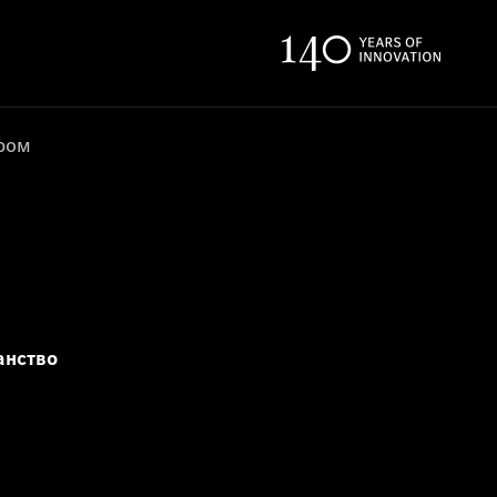
ером
анство