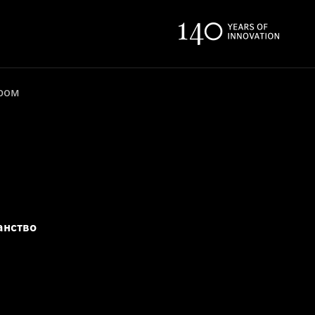
ером
анство