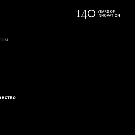
ером
анство