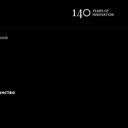
ером
анство