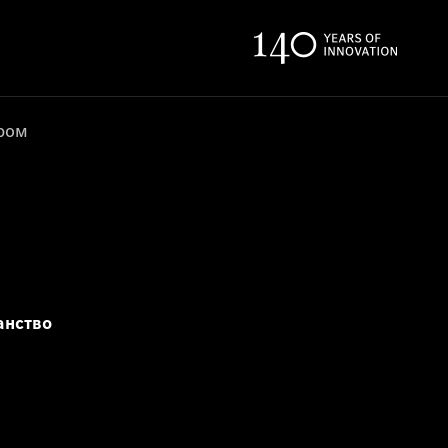
ером
анство