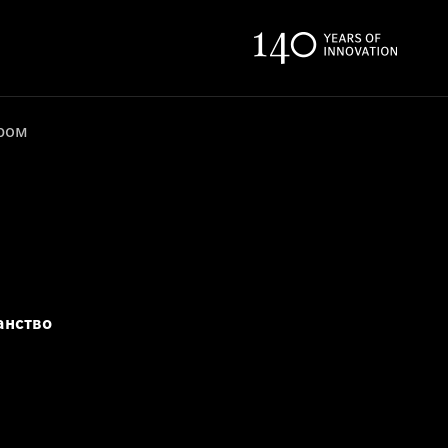
ером
анство