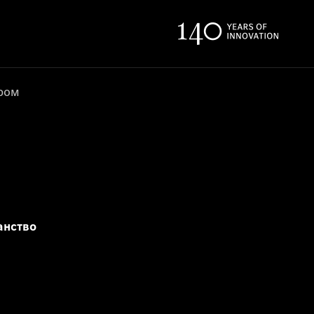
ером
анство