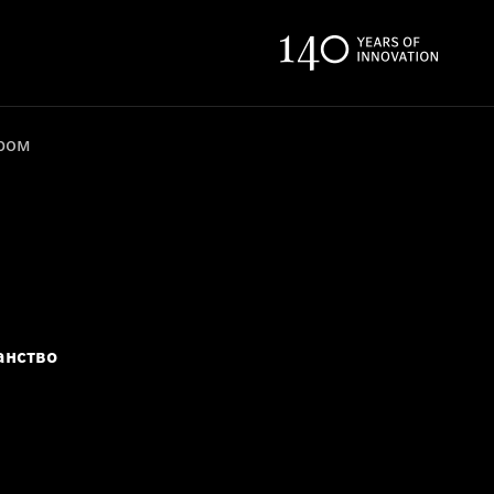
ером
анство